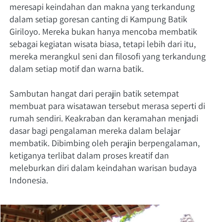
meresapi keindahan dan makna yang terkandung 
dalam setiap goresan canting di Kampung Batik 
Giriloyo. Mereka bukan hanya mencoba membatik 
sebagai kegiatan wisata biasa, tetapi lebih dari itu, 
mereka merangkul seni dan filosofi yang terkandung 
dalam setiap motif dan warna batik.
Sambutan hangat dari perajin batik setempat 
membuat para wisatawan tersebut merasa seperti di 
rumah sendiri. Keakraban dan keramahan menjadi 
dasar bagi pengalaman mereka dalam belajar 
membatik. Dibimbing oleh perajin berpengalaman, 
ketiganya terlibat dalam proses kreatif dan 
meleburkan diri dalam keindahan warisan budaya 
Indonesia.