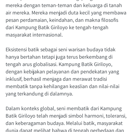
mereka dengan teman-teman dan keluarga di tanah 
air mereka. Mereka menjadi duta kecil yang membawa 
pesan perdamaian, keindahan, dan makna filosofis 
dari Kampung Batik Giriloyo ke tengah-tengah 
masyarakat internasional.
Eksistensi batik sebagai seni warisan budaya tidak 
hanya bertahan tetapi juga terus berkembang di 
tengah arus globalisasi. Kampung Batik Giriloyo, 
dengan kebijakan pelayanan dan pendekatan yang 
inklusif, berhasil menjaga dan merawat tradisi 
membatik tanpa kehilangan keaslian dan nilai-nilai 
yang terkandung di dalamnya.
Dalam konteks global, seni membatik dari Kampung 
Batik Giriloyo telah menjadi simbol harmoni, toleransi, 
dan keberagaman budaya. Melalui batik, masyarakat 
dunia dapat melihat bahwa di tengah perbedaan dan 