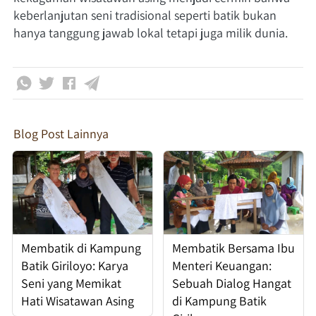
keberlanjutan seni tradisional seperti batik bukan 
hanya tanggung jawab lokal tetapi juga milik dunia.
Blog Post Lainnya
Membatik di Kampung
Membatik Bersama Ibu
Batik Giriloyo: Karya
Menteri Keuangan:
Seni yang Memikat
Sebuah Dialog Hangat
Hati Wisatawan Asing
di Kampung Batik