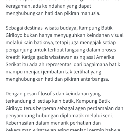
keragaman, ada keindahan yang dapat 
menghubungkan hati dan pikiran manusia.
Sebagai destinasi wisata budaya, Kampung Batik 
Giriloyo bukan hanya menyuguhkan keindahan visual 
melalui kain batiknya, tetapi juga mengajak setiap 
pengunjung untuk terlibat langsung dalam proses 
kreatif. Ketiga gadis wisatawan asing asal Amerika 
Serikat itu adalah representasi dari bagaimana batik 
mampu menjadi jembatan tak terlihat yang 
menghubungkan hati dan pikiran antarbangsa.
Dengan pesan filosofis dan keindahan yang 
terkandung di setiap kain batik, Kampung Batik 
Giriloyo terus berperan sebagai agen perdamaian dan 
penyambung hubungan diplomatik melalui seni. 
Keberhasilan dalam menarik perhatian dan 
kekaguman wisatawan asing menjadi cermin bahwa 