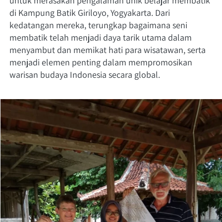
untuk merasakan pengalaman unik belajar membatik 
di Kampung Batik Giriloyo, Yogyakarta. Dari 
kedatangan mereka, terungkap bagaimana seni 
membatik telah menjadi daya tarik utama dalam 
menyambut dan memikat hati para wisatawan, serta 
menjadi elemen penting dalam mempromosikan 
warisan budaya Indonesia secara global.