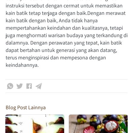
instruksi tersebut dengan cermat untuk memastikan 
kain batik tetap terjaga dengan baik.Dengan merawat 
kain batik dengan baik, Anda tidak hanya 
mempertahankan keindahan dan kualitasnya, tetapi 
juga menghormati warisan budaya yang terkandung di 
dalamnya. Dengan perawatan yang tepat, kain batik 
dapat bertahan untuk generasi yang akan datang, 
terus menginspirasi dan mempesona dengan 
keindahannya.
Blog Post Lainnya