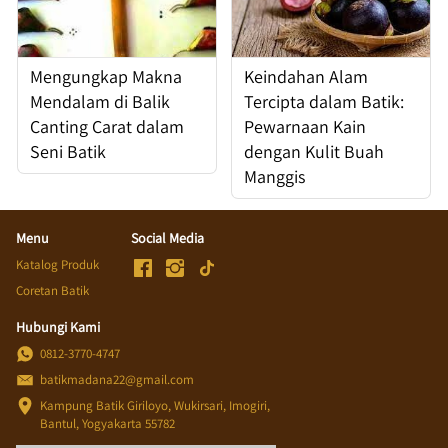
Mengungkap Makna
Keindahan Alam
Mendalam di Balik
Tercipta dalam Batik:
Canting Carat dalam
Pewarnaan Kain
Seni Batik
dengan Kulit Buah
Manggis
Menu
Social Media
Katalog Produk
Coretan Batik
Hubungi Kami
0812-3770-4747
batikmadana22@gmail.com
Kampung Batik Giriloyo, Wukirsari, Imogiri, 
Bantul, Yogyakarta 55782