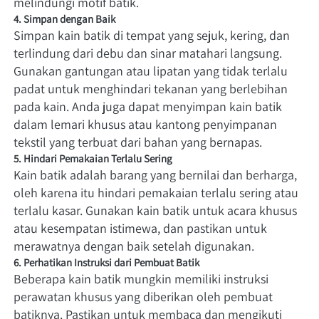
melindungi motif batik.
4. Simpan dengan Baik
Simpan kain batik di tempat yang sejuk, kering, dan 
terlindung dari debu dan sinar matahari langsung. 
Gunakan gantungan atau lipatan yang tidak terlalu 
padat untuk menghindari tekanan yang berlebihan 
pada kain. Anda juga dapat menyimpan kain batik 
dalam lemari khusus atau kantong penyimpanan 
tekstil yang terbuat dari bahan yang bernapas.
5. Hindari Pemakaian Terlalu Sering
Kain batik adalah barang yang bernilai dan berharga, 
oleh karena itu hindari pemakaian terlalu sering atau 
terlalu kasar. Gunakan kain batik untuk acara khusus 
atau kesempatan istimewa, dan pastikan untuk 
merawatnya dengan baik setelah digunakan.
6. Perhatikan Instruksi dari Pembuat Batik
Beberapa kain batik mungkin memiliki instruksi 
perawatan khusus yang diberikan oleh pembuat 
batiknya. Pastikan untuk membaca dan mengikuti 