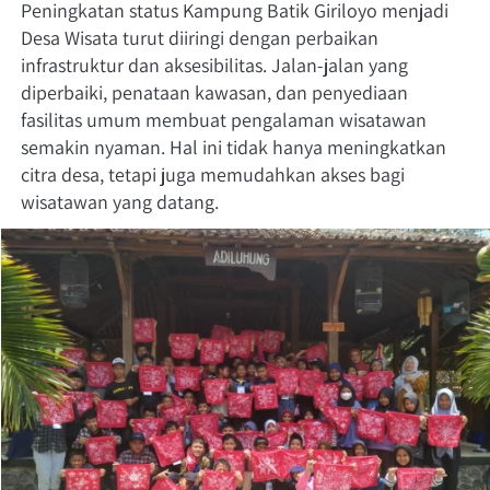
Peningkatan status Kampung Batik Giriloyo menjadi 
Desa Wisata turut diiringi dengan perbaikan 
infrastruktur dan aksesibilitas. Jalan-jalan yang 
diperbaiki, penataan kawasan, dan penyediaan 
fasilitas umum membuat pengalaman wisatawan 
semakin nyaman. Hal ini tidak hanya meningkatkan 
citra desa, tetapi juga memudahkan akses bagi 
wisatawan yang datang. 