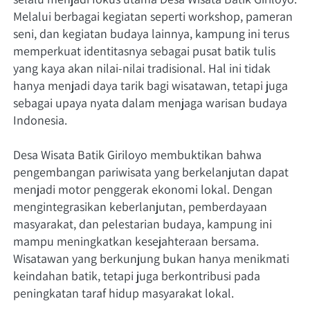
Melalui berbagai kegiatan seperti workshop, pameran 
seni, dan kegiatan budaya lainnya, kampung ini terus 
memperkuat identitasnya sebagai pusat batik tulis 
yang kaya akan nilai-nilai tradisional. Hal ini tidak 
hanya menjadi daya tarik bagi wisatawan, tetapi juga 
sebagai upaya nyata dalam menjaga warisan budaya 
Indonesia.
Desa Wisata Batik Giriloyo membuktikan bahwa 
pengembangan pariwisata yang berkelanjutan dapat 
menjadi motor penggerak ekonomi lokal. Dengan 
mengintegrasikan keberlanjutan, pemberdayaan 
masyarakat, dan pelestarian budaya, kampung ini 
mampu meningkatkan kesejahteraan bersama. 
Wisatawan yang berkunjung bukan hanya menikmati 
keindahan batik, tetapi juga berkontribusi pada 
peningkatan taraf hidup masyarakat lokal.