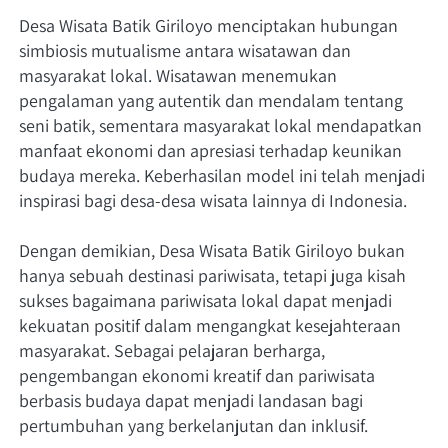
Desa Wisata Batik Giriloyo menciptakan hubungan 
simbiosis mutualisme antara wisatawan dan 
masyarakat lokal. Wisatawan menemukan 
pengalaman yang autentik dan mendalam tentang 
seni batik, sementara masyarakat lokal mendapatkan 
manfaat ekonomi dan apresiasi terhadap keunikan 
budaya mereka. Keberhasilan model ini telah menjadi 
inspirasi bagi desa-desa wisata lainnya di Indonesia.
Dengan demikian, Desa Wisata Batik Giriloyo bukan 
hanya sebuah destinasi pariwisata, tetapi juga kisah 
sukses bagaimana pariwisata lokal dapat menjadi 
kekuatan positif dalam mengangkat kesejahteraan 
masyarakat. Sebagai pelajaran berharga, 
pengembangan ekonomi kreatif dan pariwisata 
berbasis budaya dapat menjadi landasan bagi 
pertumbuhan yang berkelanjutan dan inklusif.