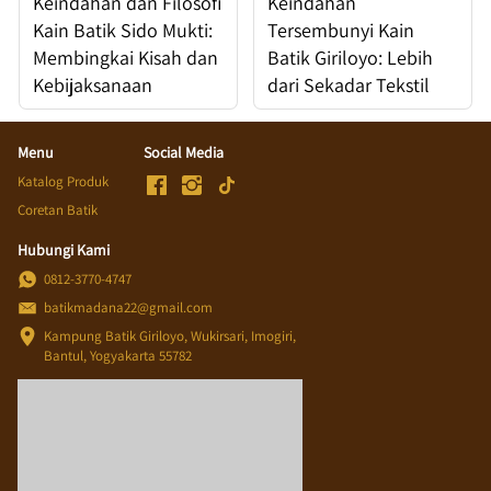
Keindahan dan Filosofi
Keindahan
Kain Batik Sido Mukti:
Tersembunyi Kain
Membingkai Kisah dan
Batik Giriloyo: Lebih
Kebijaksanaan
dari Sekadar Tekstil
Menu
Social Media
Katalog Produk
Coretan Batik
Hubungi Kami
0812-3770-4747
batikmadana22@gmail.com
Kampung Batik Giriloyo, Wukirsari, Imogiri, 
Bantul, Yogyakarta 55782