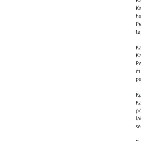
K
Ka
ha
Pe
ta
Ka
Ka
Pe
mu
pa
Ka
Ka
pe
la
se