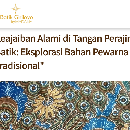
eajaiban Alami di Tangan Peraji
atik: Eksplorasi Bahan Pewarna
radisional"