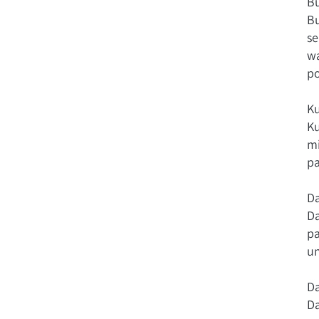
B
Bu
se
wa
po
Ku
Ku
mi
pa
D
Da
pa
un
D
Da