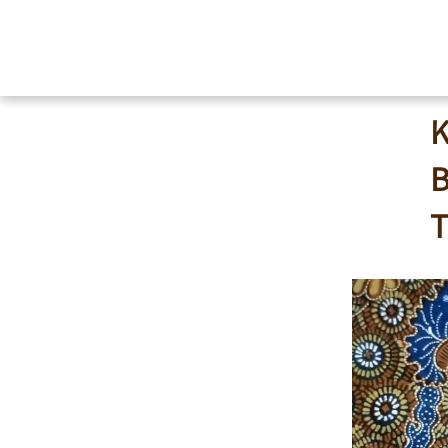
K
B
T