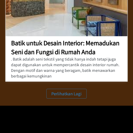
Batik untuk Desain Interior: Memadukan
Seni dan Fungsi di Rumah Anda
. Batik adalah seni tekstil yang tidak hanya indah tetapi juga
dapat digunakan untuk mempercantik desain interior rumah.
Dengan motif dan warna yang beragam, batik menawarkan
berbagai kemungkinan
`
Perlihatkan Lagi